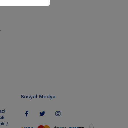
.
Sosyal Medya
azi
lok
ir /