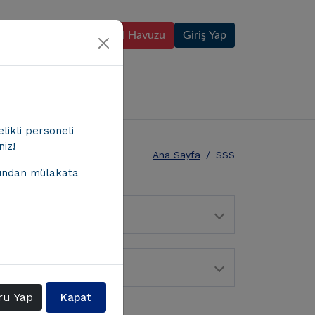
Personel Havuzu
Giriş Yap
Ulaşın
Türkçe
elikli personeli
iz!
Ana Sayfa
SSS
fından mülakata
ru Yap
Kapat