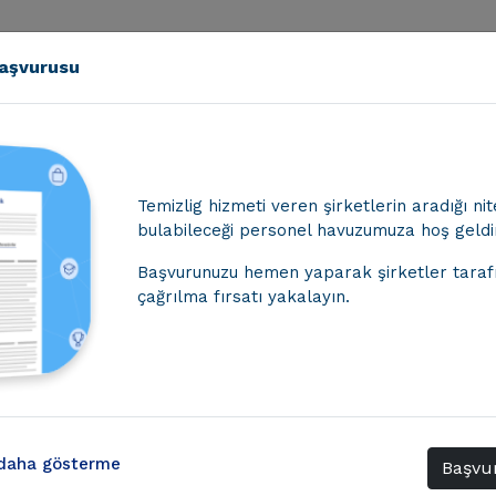
aşvurusu
ler
Kategoriler
Market
Hesaplar
Hakkımızda
Bize 
Temizlig hizmeti veren şirketlerin aradığı nit
bulabileceği personel havuzumuza hoş geldin
Başvurunuzu hemen yaparak şirketler tara
çağrılma fırsatı yakalayın.
ve Hizmet Eklenir?
zervasyonu
 daha gösterme
Başvu