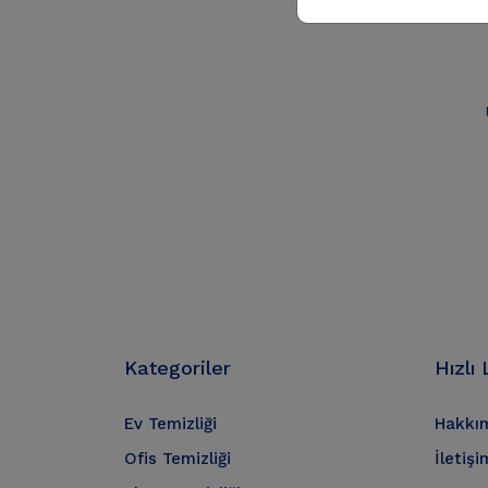
Kategoriler
Hızlı 
Ev Temizliği
Hakkı
Ofis Temizliği
İletişi