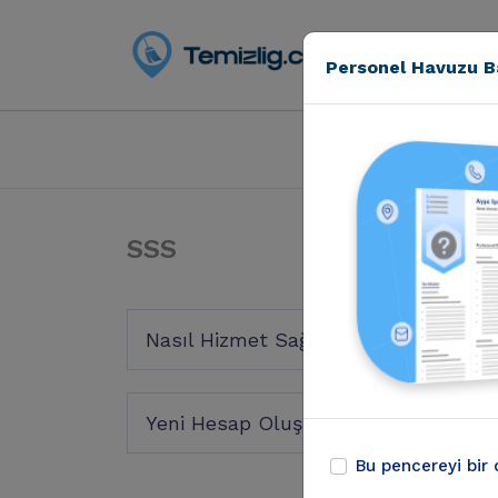
Personel Havuzu B
Mağaza & Hizmet
SSS
Nasıl Hizmet Sağlayıcı Kaydı Yapılır 
Yeni Hesap Oluşturma ve hizmet re
Bu pencereyi bir